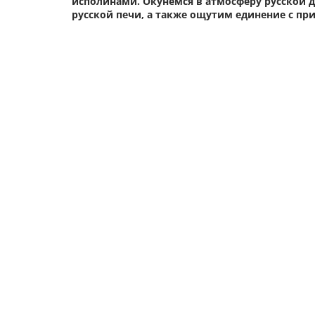
исполинами. Окунемся в атмосферу русской 
русской печи, а также ощутим единение с пр