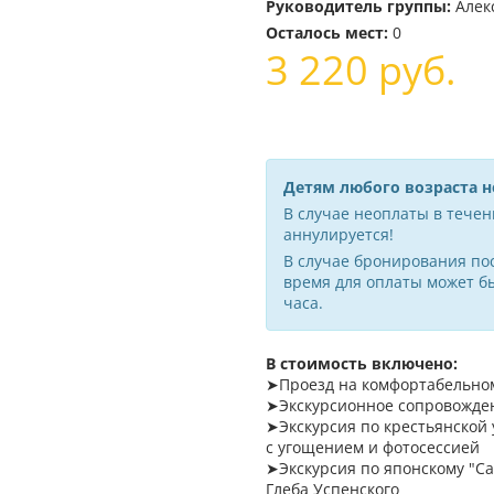
Руководитель группы:
Алек
Осталось мест:
0
3 220
руб.
Детям любого возраста 
В случае неоплаты в течени
аннулируется!
В случае бронирования пос
время для оплаты может б
часа.
В стоимость включено:
➤Проезд на комфортабельном
➤Экскурсионное сопровожде
➤Экскурсия по крестьянской 
с угощением и фотосессией
➤Экскурсия по японскому "Са
Глеба Успенского