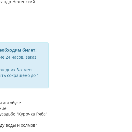
сандр Неженский
необходим билет!
е 24 часов, заказ
ледних 3-х мест
ыть сокращено до 1
 автобусе
ние
усадьбе "Курочка Ряба"
ду воды и холмов"