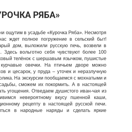
УРОЧКА РЯБА»
ни ощутим в усадьбе «Курочка Ряба». Несмотря
нас ждет полное погружение в сельский быт!
арый дом, выложили русскую печь, возвели в
. Здесь вольготно себя чувствуют более 100
сковый телёнок с шершавым язычком, пушистые
е курчавые овечки. На птичьем дворе можно
ов и цесарок, у пруда – уточек и неразлучную
Болика. На экскурсии пообщаемся с мохнатыми и
садьбы, сможем их покормить. А в настоящей
ать угощения. Отведаем душистого иван-чая из
ивимся невероятному вкусу пшенной каши,
ционному рецепту в настоящей русской печи.
иться в народные наряды и сделать яркие