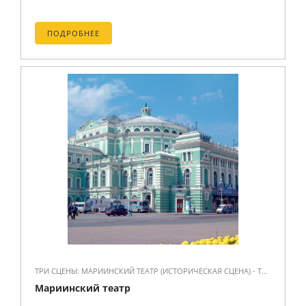
ПОДРОБНЕЕ
ТРИ СЦЕНЫ: МАРИИНСКИЙ ТЕАТР (ИСТОРИЧЕСКАЯ СЦЕНА) - ТЕАТРАЛЬНАЯ ПЛОЩАДЬ, Д. 1. МАРИИНСКИЙ-2 (НОВАЯ СЦЕНА) - УЛ. ДЕКАБРИСТОВ, Д. 34. КОНЦЕРТНЫЙ ЗАЛ - УЛ. ПИСАРЕВА, Д. 20 (ВХОД С УЛ. ДЕКАБРИСТОВ, Д. 37).
Мариинский театр