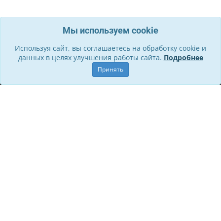
Мы используем cookie
Используя сайт, вы соглашаетесь на обработку cookie и
данных в целях улучшения работы сайта.
Подробнее
Информация
Принять
О компании
Контакты
Служба поддержки
Правила для участников
Политика обработки ПД
Способы оплаты и Возврат
Личный кабинет
Стать участником
Личный кабинет
История заказов
Обращения
© СП «Золотая пора», 2016 - 2026
Билеты в театры и экскурсии в Санкт-Петербурге