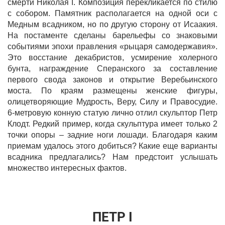
смерти Николая I. Композиция перекликается по стилю
с собором. Памятник располагается на одной оси с
Медным всадником, но по другую сторону от Исаакия.
На постаменте сделаны барельефы со знаковыми
событиями эпохи правления «рыцаря самодержавия».
Это восстание декабристов, усмирение холерного
бунта, награждение Сперанского за составление
первого свода законов и открытие Веребьинского
моста. По краям размещены женские фигуры,
олицетворяющие Мудрость, Веру, Силу и Правосудие.
6-метровую конную статую лично отлил скульптор Петр
Клодт. Редкий пример, когда скульптура имеет только 2
точки опоры – задние ноги лошади. Благодаря каким
приемам удалось этого добиться? Какие еще варианты
всадника предлагались? Нам предстоит услышать
множество интересных фактов.
ПЕТР I