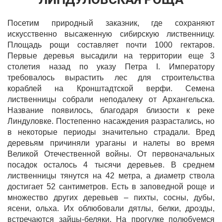
Посетим природный заказник, где сохраняют
искусственно высаженную сибирскую лиственницу.
Площадь рощи составляет почти 1000 гектаров.
Первые деревья высадили на территории еще 3
столетия назад по указу Петра I. Императору
требовалось вырастить лес для строительства
кораблей на Кронштадтской верфи. Семена
лиственницы собрали неподалеку от Архангельска.
Название появилось, благодаря близости к реке
Линдуловке. Постепенно насаждения разрастались, но
в некоторые периоды значительно страдали. Вред
деревьям причиняли ураганы и налеты во время
Великой Отечественной войны. От первоначальных
посадок осталось 4 тысячи деревьев. В среднем
лиственницы тянутся на 42 метра, а диаметр ствола
достигает 52 сантиметров. Есть в заповедной роще и
множество других деревьев – пихты, сосны, дубы,
ясени, ольха. Их облюбовали дятлы, белки, дрозды,
встречаются зайцы-беляки. На прогулке полюбуемся