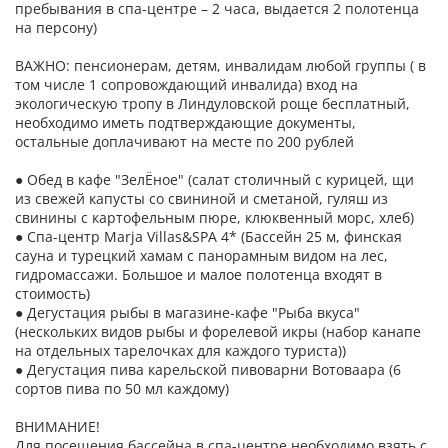
пребывания в спа-центре – 2 часа, выдается 2 полотенца
на персону)
ВАЖНО: пенсионерам, детям, инвалидам любой группы ( в
том числе 1 сопровождающий инвалида) вход на
экологическую тропу в Линдуловской роще бесплатный,
необходимо иметь подтверждающие документы,
остальные доплачивают на месте по 200 рублей
● Обед в кафе "ЗелЁное" (салат столичный с курицей, щи
из свежей капусты со свининой и сметаной, гуляш из
свинины с картофельным пюре, клюквенный морс, хлеб)
● Спа-центр Marja Villas&SPA 4* (Бассейн 25 м, финская
сауна и турецкий хамам с панорамным видом на лес,
гидромассажи. Большое и малое полотенца входят в
стоимость)
● Дегустация рыбы в магазине-кафе "Рыба вкуса"
(нескольких видов рыбы и форелевой икры (набор канапе
на отдельных тарелочках для каждого туриста))
● Дегустация пива карельской пивоварни Вотоваара (6
сортов пива по 50 мл каждому)
ВНИМАНИЕ!
Для посещения бассейна в спа-центре необходимо взять с