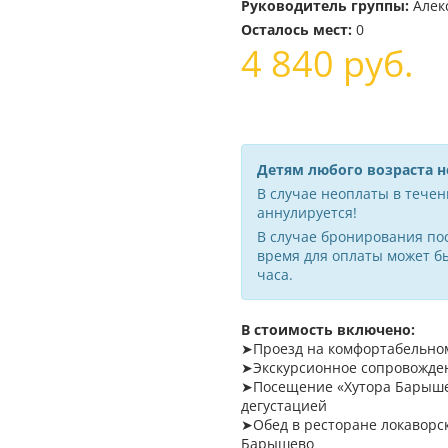
Руководитель группы:
Алек
Осталось мест:
0
4 840
руб.
Детям любого возраста 
В случае неоплаты в течени
аннулируется!
В случае бронирования пос
время для оплаты может б
часа.
В стоимость включено:
➤Проезд на комфортабельном
➤Экскурсионное сопровожде
➤Посещение «Хутора Барышев
дегустацией
➤Обед в ресторане локаворск
Барышево