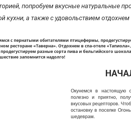
 историей, попробуем вкусные натуральные 
 кухни, а также с удовольствием отдохнем 
мся с пернатыми обитателями птицефермы, продегустируе
ом ресторане «Таверна». Отдохнем в спа-отеле «Тапиола»
 продегустируем разные сорта пива и бельгийского шокол
ешествие запомнится надолго!
НАЧА
Окунемся в настоящую с
полезно и приятно, пол
вкусовых рецепторов. Чтоб
остановку в поселке Огон
шедеврам.