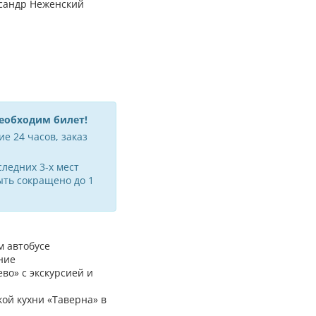
сандр Неженский
необходим билет!
е 24 часов, заказ
ледних 3-х мест
ыть сокращено до 1
 автобусе
ние
о» с экскурсией и
ой кухни «Таверна» в