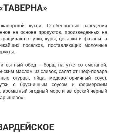
«ТАВЕРНА»
каворской кухни. Особенностью заведения
нное на основе продуктов, произведенных на
ыращиваются утки, куры, цесарки и фазаны, а
ижайших поселков, поставляющих молочные
фрукты.
 и сытный обед – борщ на утке со сметаной,
нским маслом из сливок, салат от шеф-повара
нные огурцы, яйца, медово-горчичный соус),
 утки с брусничным соусом и фермерским
, ароматный ягодный морс и авторский черный
Барышево».
ВАРДЕЙСКОЕ