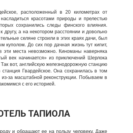
дейское, расположенный в 20 километрах от
 насладиться красотами природы и прелестью
оторых сохранились следы финского влияния.
 к другу, а на некотором расстоянии и довольно
ятельные селяне строили в этих краях дачи, был
м куполом. До сих пор дачная жизнь тут кипит,
в эти места невозможно. Киноманы наверняка
ый век начинается» из приключений Шерлока
 Так вот, английскую железнодорожную станцию
 станция Гвардейское. Она сохранилась в том
е из-за масштабной реконструкции. Побываем в
акомимся с его историей.
ОТЕЛЬ ТАПИОЛА
роду и обращают ее на пользу человеку. Даже