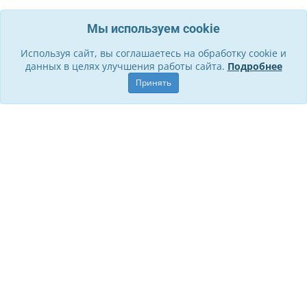
Мы используем cookie
Используя сайт, вы соглашаетесь на обработку cookie и
данных в целях улучшения работы сайта.
Подробнее
Принять
Информация
О компании
Контакты
Служба поддержки
Правила для участников
Политика обработки ПД
Способы оплаты и Возврат
Личный кабинет
Стать участником
Личный кабинет
История заказов
Обращения