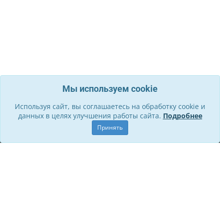
Мы используем cookie
Используя сайт, вы соглашаетесь на обработку cookie и
данных в целях улучшения работы сайта.
Подробнее
Информация
Принять
О компании
Контакты
Служба поддержки
Правила для участников
Политика обработки ПД
Способы оплаты и Возврат
Личный кабинет
Стать участником
Личный кабинет