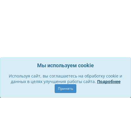
Мы используем cookie
Используя сайт, вы соглашаетесь на обработку cookie и
данных в целях улучшения работы сайта.
Подробнее
Информация
Принять
О компании
Контакты
Служба поддержки
Правила для участников
Политика обработки ПД
Способы оплаты и Возврат
Личный кабинет