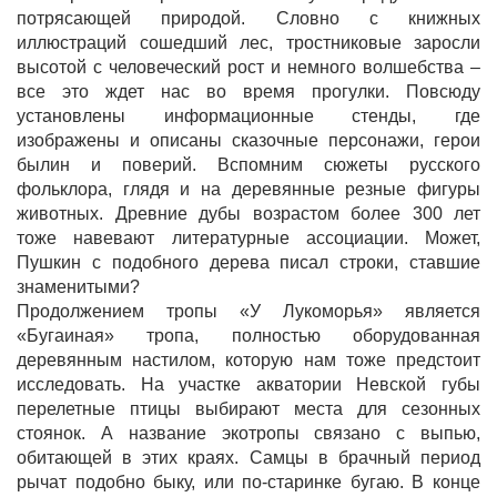
потрясающей природой. Словно с книжных
иллюстраций сошедший лес, тростниковые заросли
высотой с человеческий рост и немного волшебства –
все это ждет нас во время прогулки. Повсюду
установлены информационные стенды, где
изображены и описаны сказочные персонажи, герои
былин и поверий. Вспомним сюжеты русского
фольклора, глядя и на деревянные резные фигуры
животных. Древние дубы возрастом более 300 лет
тоже навевают литературные ассоциации. Может,
Пушкин с подобного дерева писал строки, ставшие
знаменитыми?
Продолжением тропы «У Лукоморья» является
«Бугаиная» тропа, полностью оборудованная
деревянным настилом, которую нам тоже предстоит
исследовать. На участке акватории Невской губы
перелетные птицы выбирают места для сезонных
стоянок. А название экотропы связано с выпью,
обитающей в этих краях. Самцы в брачный период
рычат подобно быку, или по-старинке бугаю. В конце