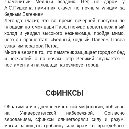
знаменитый Медный всадник. Нет, не даром у
А.С.Пушкина памятник скачет по ночным улицам за
бедным Евгением.
Легенда гласит, что во время вечерней прогулки по
площади потомок царя Павел почувствовал внезапный
холод и увидел высокого незнакомца, пройдя мимо,
него он прошептал: «Бедный, бедный Павел». Павел
узнал императора Петра.
Многие верят в то, что памятник защищает город от бед
и несчастий, а по ночам Петр Великий спускается с
постамента и на лошади патрулирует город.
СФИНКСЫ
Обратимся и к древнеегипетской мифологии, побывав
на Университетской набережной. Согласно
верованиям, сфинксы олицетворяли силу и разум,
могли защищать гробницу или храм от враждебных