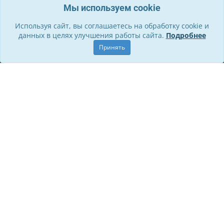
Мы используем cookie
Используя сайт, вы соглашаетесь на обработку cookie и
данных в целях улучшения работы сайта.
Подробнее
Информация
Принять
О компании
Контакты
Служба поддержки
Правила для участников
Политика обработки ПД
Способы оплаты и Возврат
Личный кабинет
Стать участником
Личный кабинет
История заказов
Обращения
© СП «Золотая пора», 2016 - 2026
Билеты в театры и экскурсии в Санкт-Петербурге
Max