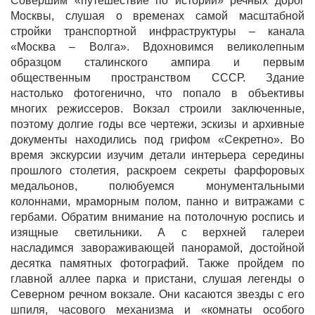
Совершим «путешествие по истории» речных дорог
Москвы, слушая о временах самой масштабной
стройки транспортной инфраструктуры – канала
«Москва – Волга». Вдохновимся великолепным
образцом сталинского ампира и первым
общественным пространством СССР. Здание
настолько фотогенично, что попало в объективы
многих режиссеров. Вокзал строили заключенные,
поэтому долгие годы все чертежи, эскизы и архивные
документы находились под грифом «Секретно». Во
время экскурсии изучим детали интерьера середины
прошлого столетия, раскроем секреты фарфоровых
медальонов, полюбуемся монументальными
колоннами, мраморным полом, панно и витражами с
гербами. Обратим внимание на потолочную роспись и
изящные светильники. А с верхней галереи
насладимся завораживающей панорамой, достойной
десятка памятных фотографий. Также пройдем по
главной аллее парка и пристани, слушая легенды о
Северном речном вокзале. Они касаются звезды с его
шпиля, часового механизма и «комнаты особого