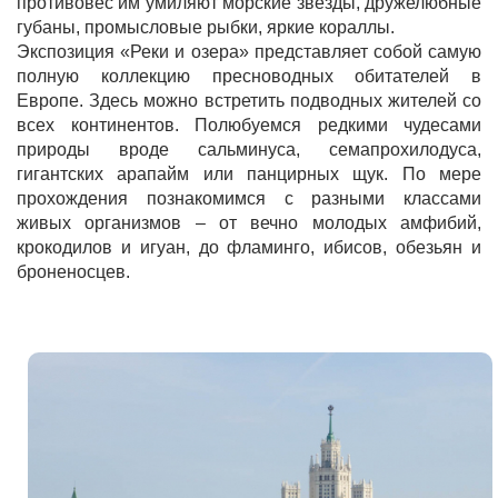
противовес им умиляют морские звезды, дружелюбные
губаны, промысловые рыбки, яркие кораллы.
Экспозиция «Реки и озера» представляет собой самую
полную коллекцию пресноводных обитателей в
Европе. Здесь можно встретить подводных жителей со
всех континентов. Полюбуемся редкими чудесами
природы вроде сальминуса, семапрохилодуса,
гигантских арапайм или панцирных щук. По мере
прохождения познакомимся с разными классами
живых организмов – от вечно молодых амфибий,
крокодилов и игуан, до фламинго, ибисов, обезьян и
броненосцев.