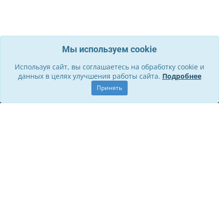
Мы используем cookie
Используя сайт, вы соглашаетесь на обработку cookie и
данных в целях улучшения работы сайта.
Подробнее
Информация
Принять
О компании
Контакты
Служба поддержки
Правила для участников
Политика обработки ПД
Способы оплаты и Возврат
Личный кабинет
Стать участником
Личный кабинет
История заказов
Обращения